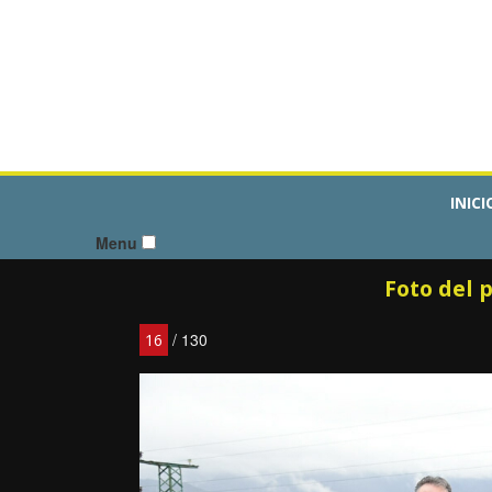
INICI
Menu
Foto del 
/ 130
16