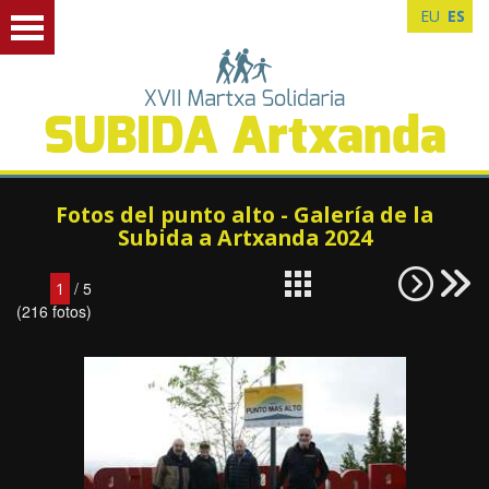
EU
ES
SUBIDA Artxanda
Fotos del punto alto - Galería de la
Subida a Artxanda 2024
/ 5
1
(216 fotos)