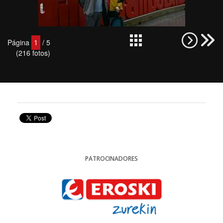
Página
/ 5
1
(216 fotos)
PATROCINADORES